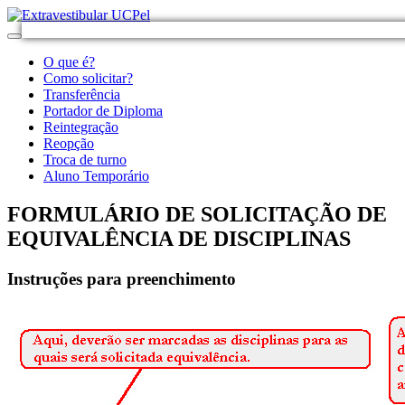
O que é?
Como solicitar?
Transferência
Portador de Diploma
Reintegração
Reopção
Troca de turno
Aluno Temporário
FORMULÁRIO DE SOLICITAÇÃO DE
EQUIVALÊNCIA DE DISCIPLINAS
Instruções para preenchimento