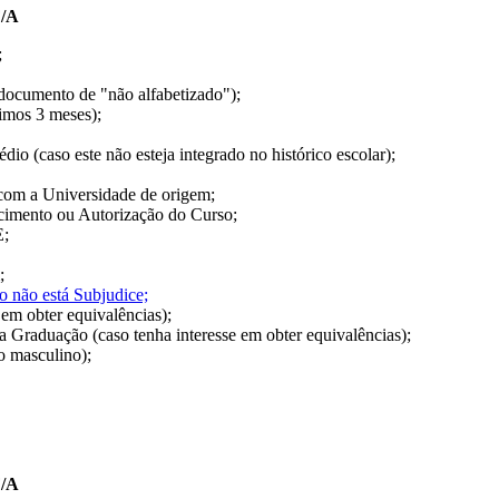
F/A
;
o documento de "não alfabetizado");
imos 3 meses);
io (caso este não esteja integrado no histórico escolar);
com a Universidade de origem;
imento ou Autorização do Curso;
E;
;
 não está Subjudice;
 em obter equivalências);
a Graduação (caso tenha interesse em obter equivalências);
xo masculino);
F/A