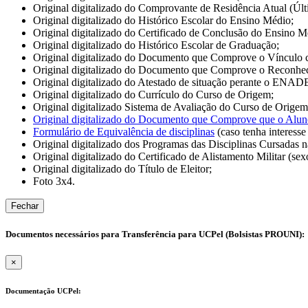
Original digitalizado do Comprovante de Residência Atual (Últ
Original digitalizado do Histórico Escolar do Ensino Médio;
Original digitalizado do Certificado de Conclusão do Ensino Méd
Original digitalizado do Histórico Escolar de Graduação;
Original digitalizado do Documento que Comprove o Vínculo 
Original digitalizado do Documento que Comprove o Reconhec
Original digitalizado do Atestado de situação perante o ENAD
Original digitalizado do Currículo do Curso de Origem;
Original digitalizado Sistema de Avaliação do Curso de Origem
Original digitalizado do Documento que Comprove que o Alun
Formulário de Equivalência de disciplinas
(caso tenha interesse
Original digitalizado dos Programas das Disciplinas Cursadas n
Original digitalizado do Certificado de Alistamento Militar (se
Original digitalizado do Título de Eleitor;
Foto 3x4.
Fechar
Documentos necessários para Transferência para UCPel (Bolsistas PROUNI):
×
Documentação UCPel: