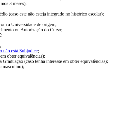
imos 3 meses);
io (caso este não esteja integrado no histórico escolar);
com a Universidade de origem;
imento ou Autorização do Curso;
E;
;
o não está Subjudice
;
 em obter equivalências);
a Graduação (caso tenha interesse em obter equivalências);
xo masculino);