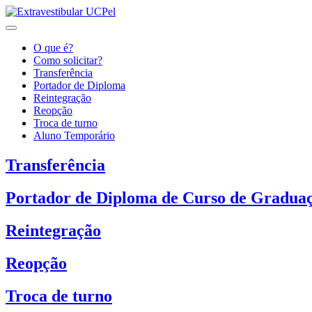
O que é?
Como solicitar?
Transferência
Portador de Diploma
Reintegração
Reopção
Troca de turno
Aluno Temporário
Transferência
Portador de Diploma de Curso de Gradua
Reintegração
Reopção
Troca de turno