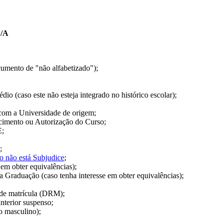
F/A
ocumento de "não alfabetizado");
io (caso este não esteja integrado no histórico escolar);
com a Universidade de origem;
imento ou Autorização do Curso;
E;
;
o não está Subjudice
;
 em obter equivalências);
a Graduação (caso tenha interesse em obter equivalências);
 de matrícula (DRM);
nterior suspenso;
xo masculino);