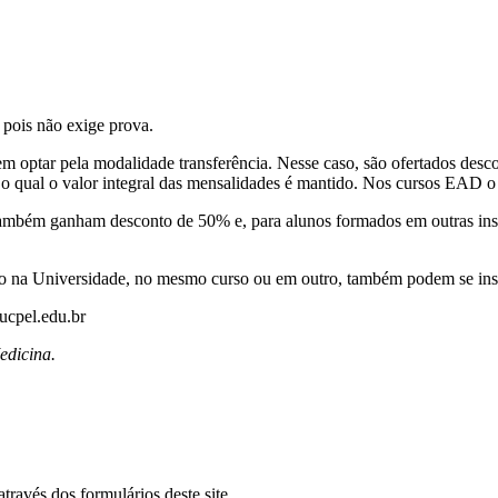
 pois não exige prova.
em optar pela modalidade transferência. Nesse caso, são ofertados des
 o qual o valor integral das mensalidades é mantido. Nos cursos EAD o 
mbém ganham desconto de 50% e, para alunos formados em outras inst
ão na Universidade, no mesmo curso ou em outro, também podem se insc
ucpel.edu.br
edicina.
ravés dos formulários deste site.