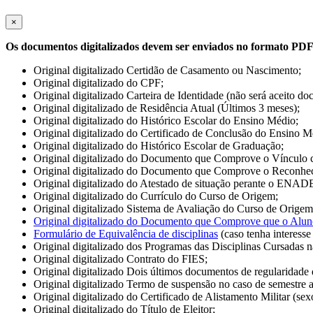
×
Os documentos digitalizados devem ser enviados no formato PD
Original digitalizado Certidão de Casamento ou Nascimento;
Original digitalizado do CPF;
Original digitalizado Carteira de Identidade (não será aceito d
Original digitalizado de Residência Atual (Últimos 3 meses);
Original digitalizado do Histórico Escolar do Ensino Médio;
Original digitalizado do Certificado de Conclusão do Ensino Méd
Original digitalizado do Histórico Escolar de Graduação;
Original digitalizado do Documento que Comprove o Vínculo 
Original digitalizado do Documento que Comprove o Reconhec
Original digitalizado do Atestado de situação perante o ENAD
Original digitalizado do Currículo do Curso de Origem;
Original digitalizado Sistema de Avaliação do Curso de Origem
Original digitalizado do Documento que Comprove que o Alun
Formulário de Equivalência de disciplinas
(caso tenha interesse
Original digitalizado dos Programas das Disciplinas Cursadas n
Original digitalizado Contrato do FIES;
Original digitalizado Dois últimos documentos de regularidade
Original digitalizado Termo de suspensão no caso de semestre a
Original digitalizado do Certificado de Alistamento Militar (se
Original digitalizado do Título de Eleitor;